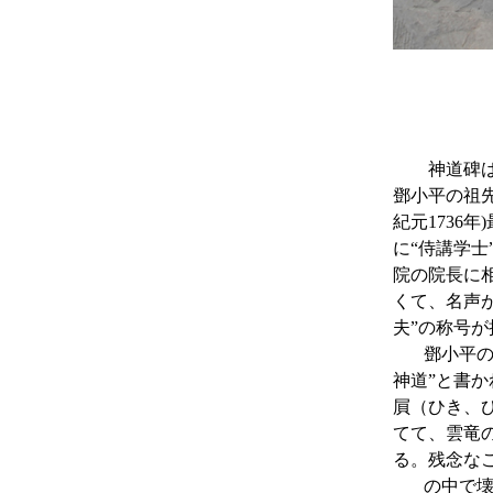
神道碑は、
鄧小平の祖先
紀元1736
に“侍講学士
院の院長に
くて、名声
夫”の称号が
鄧小平の旧
神道”と書
屓（ひき、
てて、雲竜
る。残念なこ
の中で壊され