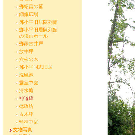
鄧紹昌の墓
銅像広場
鄧小平旧居陳列館
鄧小平旧居陳列館
の映画ホール
鄧家古井戸
放牛坪
六株の木
鄧小平同志旧居
洗硯池
蚕室中庭
清水塘
神道碑
德政坊
古木坪
翰林中庭
文物写真