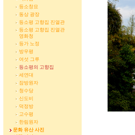
등소창묘
동상 광장
등소평 고향집 진열관
등소평 고향집 진열관
영화청
등가 노정
방우평
여섯 그루
등소평의 고향집
세연대
잠방원자
청수당
신도비
덕정방
고수평
한림원자
문화 유산 사진