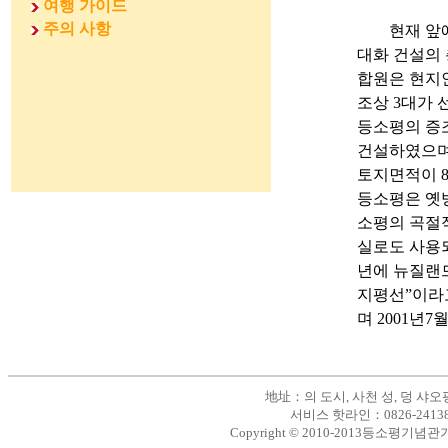
여행 가이드
주의 사항
현재 앞에서 
대화 건설의 
합원은 현지
조상 3대가
등소평의 증조
건설하였으며
토지면적이 8
등소평은 옛
소평의 곡절적
실로도 사용되
년에 뉴질랜
지평선”이라고
며 2001년
地址：의 도시, 사천 성, 덩 샤오핑 기관
서비스 핫라인：0826-2413858
Copyright © 2010-2013등소평기념관기