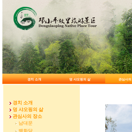
경치 소개
덩 샤오핑의 삶
관심사의
경치 소개
덩 샤오핑의 삶
관심사의 장소
남대문
백화담